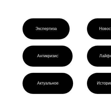
Экспертиза
Новос
Антикризис
Лайфх
Актуальное
Истори