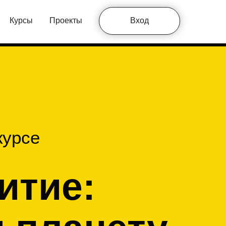
Курсы
Проекты
Вход
курсе
итие: