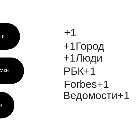
+1
ти
+1Город
+1Люди
РБК+1
аки
Forbes+1
Ведомости+1
и