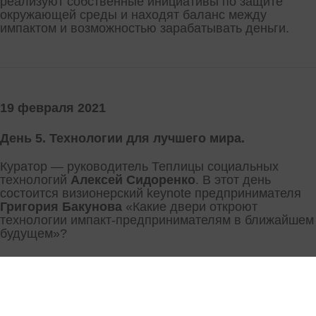
реализуют собственные инициативы по защите
окружающей среды и находят баланс между
импактом и возможностью зарабатывать деньги.
19 февраля 2021
День 5. Технологии для лучшего мира.
Куратор — руководитель Теплицы социальных
технологий
Алексей Сидоренко
. В этот день
состоится визионерский keynote предпринимателя
Григория Бакунова
«Какие двери откроют
технологии импакт-предпринимателям в ближайшем
будущем»?
20 февраля 2021