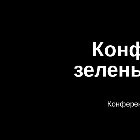
Конф
зелен
Конферен