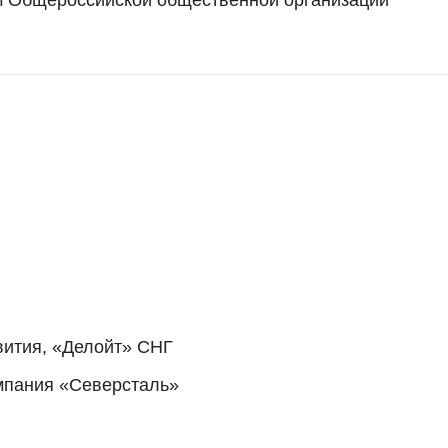
звития, «Делойт» СНГ
омпания «Северсталь»