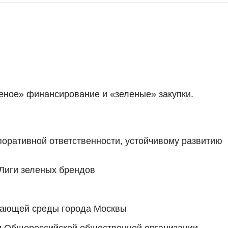
леное» финансирование и «зеленые» закупки.
оративной ответственности, устойчивому развитию
 Лиги зеленых брендов
жающей среды города Москвы
ам Общероссийской общественной организации