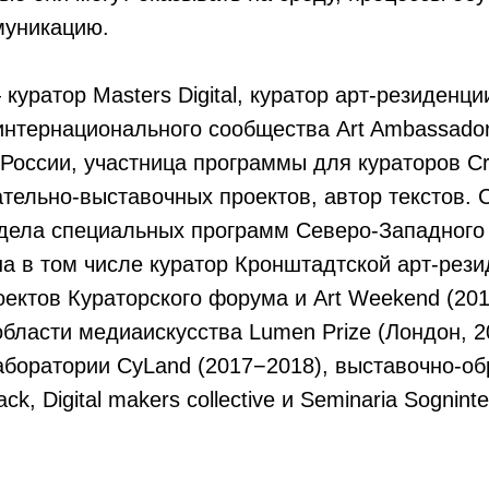
уникацию.
куратор Masters Digital, куратор арт-резиденци
интернационального сообщества Art Ambassado
России, участница программы для кураторов Cros
тельно-выставочных проектов, автор текстов. 
тдела специальных программ Северо-Западног
на в том числе куратор Кронштадтской арт-рези
ектов Кураторского форума и Art Weekend (20
бласти медиаискусства Lumen Prize (Лондон, 2
аборатории CyLand (2017−2018), выставочно-о
ck, Digital makers collective и Seminaria Sognin