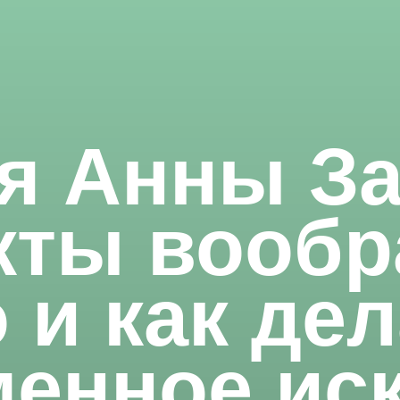
я Анны З
ты вообр
 и как де
енное ис