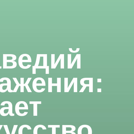
аведий
ажения:
лает
кусство