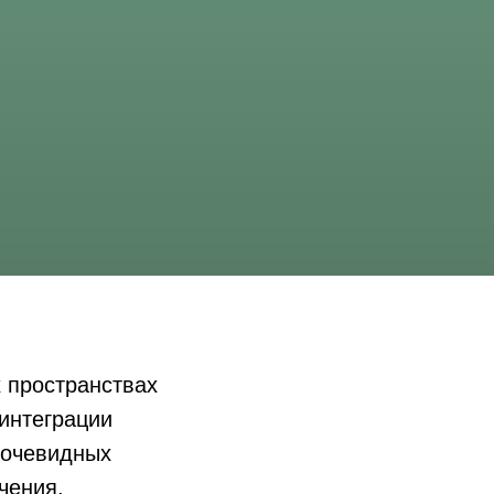
 пространствах
интеграции
еочевидных
чения,