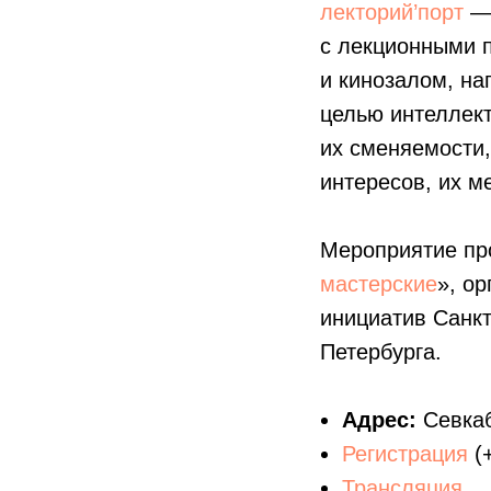
лекторий’порт
— 
с лекционными 
и кинозалом, н
целью интеллект
их сменяемости,
интересов, их м
Мероприятие про
мастерские
», о
инициатив Санкт
Петербурга.
Адрес:
Севкаб
Регистрация
(
Трансляция