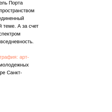
ель Порта
 пространством
ъединенный
 теме. А за счет
спектром
овседневность.
графия: арт-
 молодежных
ре Санкт-