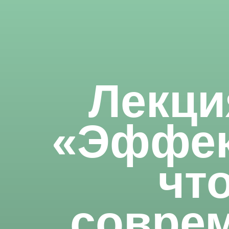
Лекци
«Эффек
что
соврем