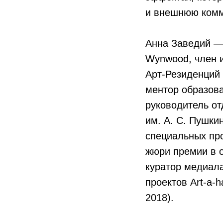
и внешнюю комм
Анна Заведий — 
Wynwood, член 
Арт-Резиденций 
ментор образова
руководитель о
им. А. С. Пушки
специальных про
жюри премии в о
куратор медиал
проектов Art-a-ha
2018).