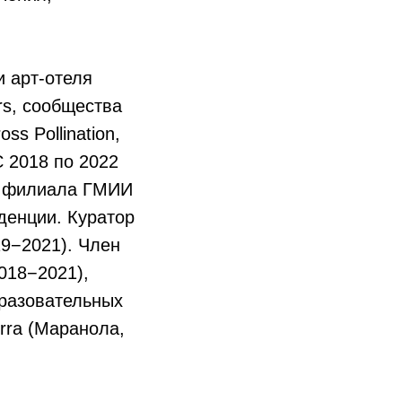
и арт-отеля
rs, сообщества
s Pollination,
С 2018 по 2022
о филиала ГМИИ
денции. Куратор
19−2021). Член
018−2021),
бразовательных
terra (Маранола,