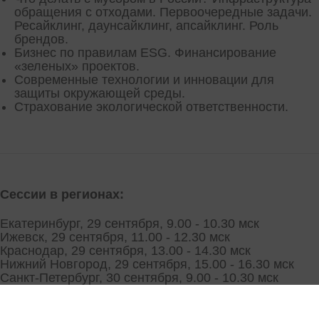
обращения с отходами. Первоочередные задачи.
Ресайклинг, даунсайклинг, апсайклинг. Роль
брендов.
Бизнес по правилам ESG. Финансирование
«зеленых» проектов.
Современные технологии и инновации для
защиты окружающей среды.
Страхование экологической ответственности.
Сессии в регионах:
Екатеринбург, 29 сентября, 9.00 - 10.30 мск
Ижевск, 29 сентября, 11.00 - 12.30 мск
Краснодар, 29 сентября, 13.00 - 14.30 мск
Нижний Новгород, 29 сентября, 15.00 - 16.30 мск
Санкт-Петербург, 30 сентября, 9.00 - 10.30 мск
Ярославль, 30 сентября, 11.00 - 12.30 мск
Ростов-на-Дону, 30 сентября, 13.00 - 14.30 мск
Москва, 30 сентября, 15.00 - 16.30