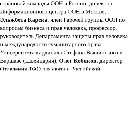
страновой команды ООН в России, директор
Информационного центра ООН в Москве,
Эльжбета Карска
, член Рабочей группы ООН по
вопросам бизнеса и прав человека, профессор,
руководитель Департамента защиты прав человека
и международного гуманитарного права
Университета кардинала Стефана Вышинского в
Олег Кобяков
Варшаве (Швейцария),
, директор
Отделения ФАО для связи с Российской
Рашид Алуаш
Федерацией,
, ответственный за
Совместную программу Российской Федерации и
Управления Верховного комиссара ООН по правам
Сергей Коротков
человека,
, директор Центра
международного промышленного сотрудничества
Ольга
ЮНИДО в Российской Федерации,
Кулаева
, директор Бюро МОТ для стран