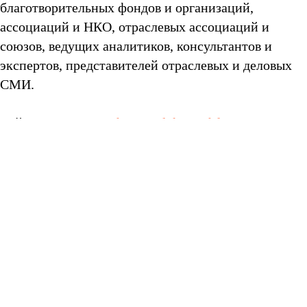
благотворительных фондов и организаций,
ассоциаций и НКО, отраслевых ассоциаций и
союзов, ведущих аналитиков, консультантов и
экспертов, представителей отраслевых и деловых
СМИ.
Сайт мероприятия:
https://clck.ru/Yhf7H
Регистрация
ESG-
корпоративная
Хотите провести мероприятие