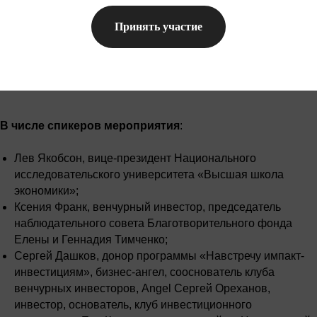
Принять участие
В числе спикеров мероприятия
:
Лев Якобсон, вице-президент Национального
исследовательского университета «Высшая школа
экономики»;
Ксения Франк, венчурный инвестор, председатель
наблюдательного совета Благотворительного фонда
Елены и Геннадия Тимченко;
Сергей Дашков, донор программы «Навстречу импакт-
инвестициям», бизнес-ангел, сооснователь клуба
венчурных инвесторов, Angel Сергей Ореханов,
инвестор, основатель, клуб инвестиционного