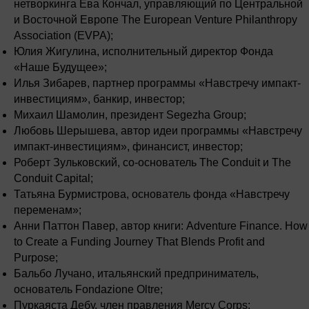
нетворкинга Ева Кончал, управляющий по Центральной
и Восточной Европе The European Venture Philanthropy
Association (EVPA);
Юлия Жигулина, исполнительный директор Фонда
«Наше Будущее»;
Илья Зибарев, партнер программы «Навстречу импакт-
инвестициям», банкир, инвестор;
Михаил Шамолин, президент Segezha Group;
Любовь Шерышева, автор идеи программы «Навстречу
импакт-инвестициям», финансист, инвестор;
Роберт Зульковский, со-основатель The Conduit и The
Conduit Capital;
Татьяна Бурмистрова, основатель фонда «Навстречу
переменам»;
Анни Паттон Павер, автор книги: Adventure Finance. How
to Create a Funding Journey That Blends Profit and
Purpose;
Бальбо Лучано, итальянский предприниматель,
основатель Fondazione Oltre;
Пуркаяста Дебу, член правления Mercy Corps;