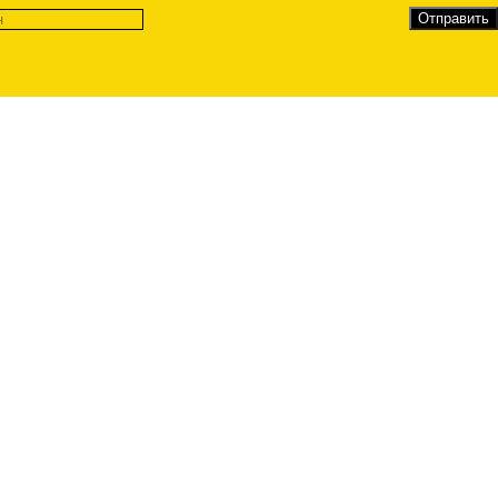
Отправить
Бизнесу
Договор присоединения
Редакционная политика
Контакты