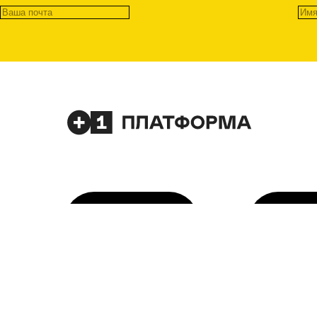
Экспертиза
Новос
Антикризис
Лайфх